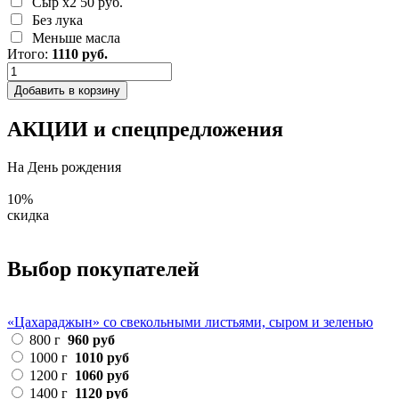
Сыр х2
50 руб.
Без лука
Меньше масла
Итого:
1110
руб.
Добавить в корзину
АКЦИИ и спецпредложения
На День рождения
П
10
%
5
скидка
с
Выбор покупателей
«Цахараджын» со свекольными листьями, сыром и зеленью
О
800 г
960 руб
1000 г
1010 руб
1200 г
1060 руб
1400 г
1120 руб